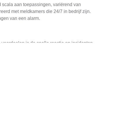
ed scala aan toepassingen, variërend van
rd met meldkamers die 24/7 in bedrijf zijn.
ngen van een alarm.
voordeelen is de snelle reactie op incidenten.
uwen. Dit kan leiden tot een drastische
eid voor zowel bedrijven als particulieren,
ijn voor verdere analyse en verbetering van
ntiële als commerciële klanten. Deze diensten
en toegangssysteembeheer.
e monitoren. Dit biedt extra flexibiliteit en