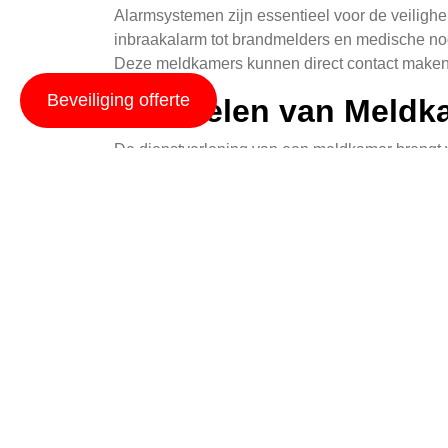
Alarmsystemen zijn essentieel voor de veilighe
inbraakalarm tot brandmelders en medische noo
Deze meldkamers kunnen direct contact maken m
Beveiliging offerte
Voordelen van Meldk
De dienstverlening van een meldkamer brengt ve
Bij ontvangst van een alarm, kunnen meldkamer
vermindering van schade of zelfs redding van l
Een andere belangrijke voordelen is de constan
vooral in gebieden waar criminelen actief kunn
veiligheidsstrategieën.
Specifieke Diensten i
In Hellum bieden verschillende bedrijven speci
kunnen variëren van basisalarm- en meldkamer
Een voorbeeld is het aanbieden van mobiele apps 