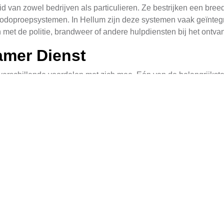
id van zowel bedrijven als particulieren. Ze bestrijken een bre
doproepsystemen. In Hellum zijn deze systemen vaak geïntegree
et de politie, brandweer of andere hulpdiensten bij het ontva
amer Dienst
rschillende voordelen met zich mee. Eén van de belangrijkste 
s binnen seconden handelen en de juiste hulpdiensten waarsch
even.
te bewaking die wordt geboden. Dit biedt een gevoel van veiligh
en zijn. De meldkamer kan ook rapporten genereren die nuttig z
n Hellum
fieke diensten die gericht zijn op de behoefte van zowel reside
oplossingen tot geavanceerde systeemintegraties met video- 
die klanten in staat stellen om hun alarmafspraken in real-time t