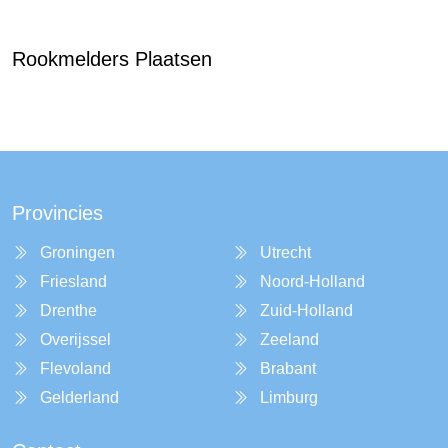
Rookmelders Plaatsen
Provincies
Groningen
Utrecht
Friesland
Noord-Holland
Drenthe
Zuid-Holland
Overijssel
Zeeland
Flevoland
Brabant
Gelderland
Limburg