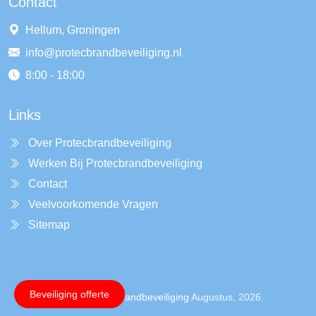
Contact
Hellum, Groningen
info@protecbrandbeveiliging.nl
8:00 - 18:00
Links
Over Protecbrandbeveiliging
Werken Bij Protecbrandbeveiliging
Contact
Veelvoorkomende Vragen
Sitemap
Beveiliging offerte
Copyright ©
Protecbrandbeveiliging
Augustus, 2026.